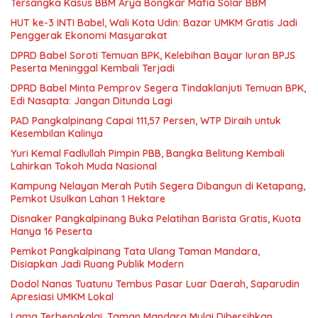
Tersangka Kasus BBM Arya Bongkar Mafia Solar BBM
HUT ke-3 INTI Babel, Wali Kota Udin: Bazar UMKM Gratis Jadi
Penggerak Ekonomi Masyarakat
DPRD Babel Soroti Temuan BPK, Kelebihan Bayar Iuran BPJS
Peserta Meninggal Kembali Terjadi
DPRD Babel Minta Pemprov Segera Tindaklanjuti Temuan BPK,
Edi Nasapta: Jangan Ditunda Lagi
PAD Pangkalpinang Capai 111,57 Persen, WTP Diraih untuk
Kesembilan Kalinya
Yuri Kemal Fadlullah Pimpin PBB, Bangka Belitung Kembali
Lahirkan Tokoh Muda Nasional
Kampung Nelayan Merah Putih Segera Dibangun di Ketapang,
Pemkot Usulkan Lahan 1 Hektare
Disnaker Pangkalpinang Buka Pelatihan Barista Gratis, Kuota
Hanya 16 Peserta
Pemkot Pangkalpinang Tata Ulang Taman Mandara,
Disiapkan Jadi Ruang Publik Modern
Dodol Nanas Tuatunu Tembus Pasar Luar Daerah, Saparudin
Apresiasi UMKM Lokal
Lama Terbengkalai, Taman Mandara Mulai Dibersihkan,