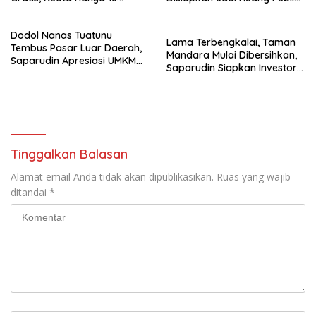
Peserta
Modern
Dodol Nanas Tuatunu
Lama Terbengkalai, Taman
Tembus Pasar Luar Daerah,
Mandara Mulai Dibersihkan,
Saparudin Apresiasi UMKM
Saparudin Siapkan Investor
Lokal
Masuk Tahun Depan
Tinggalkan Balasan
Alamat email Anda tidak akan dipublikasikan.
Ruas yang wajib
ditandai
*