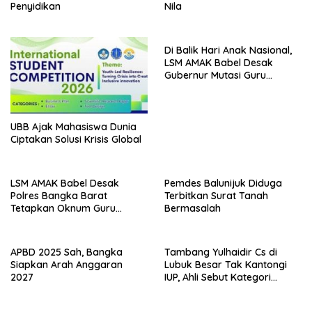
Penyidikan
Nila
Di Balik Hari Anak Nasional,
LSM AMAK Babel Desak
Gubernur Mutasi Guru
Terlapor Kasus Dugaan
Pelecehan Seksual ke
Belitung
UBB Ajak Mahasiswa Dunia
Ciptakan Solusi Krisis Global
LSM AMAK Babel Desak
Pemdes Balunijuk Diduga
Polres Bangka Barat
Terbitkan Surat Tanah
Tetapkan Oknum Guru
Bermasalah
Terlapor sebagai Tersangka
APBD 2025 Sah, Bangka
Tambang Yulhaidir Cs di
Siapkan Arah Anggaran
Lubuk Besar Tak Kantongi
2027
IUP, Ahli Sebut Kategori
Minerba