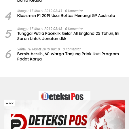
Dunia Kedua
4
Minggu 17 Maret 2019 08:43
0 Komentar
Klasemen F1 2019 Usai Bottas Menangi GP Australia
5
Minggu 17 Maret 2019 08:48
0 Komentar
Tunggal Putra Paceklik Gelar All England 25 Tahun, Ini
Saran Untuk Jonatan dkk
6
Sabtu 16 Maret 2019 08:10
0 Komentar
Bersih-bersih, 60 Warga Tanjung Priok Ikuti Program
Padat Karya
tutup
Redaksi
Kontak
Pedoman Media Siber
Disclaimer