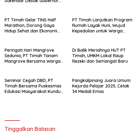
Sukendar Desak Gubernur
NTT Pulihkan Hak Tanah
Warga Sambi Nasi Barat
PT Timah Gelar TINS Half
PT Timah Lanjutkan Program
Marathon, Dorong Gaya
Rumah Layak Huni, Wujud
Hidup Sehat dan Ekonomi
Kepedulian untuk Warga
Lokal
Kurang Mampu
Peringati Hari Mangrove
Di Balik Meriahnya HUT PT
Sedunia, PT Timah Tanam
Timah, UMKM Lokal Raup
Mangrove Bersama Warga
Rezeki dan Semangat Baru
Rajik
Seminar Cegah DBD, PT
Pangkalpinang Juara Umum
Timah Bersama Puskesmas
Kejurda Pelajar 2025, Cetak
Edukasi Masyarakat Kundur
34 Medali Emas
Barat
Tinggalkan Balasan