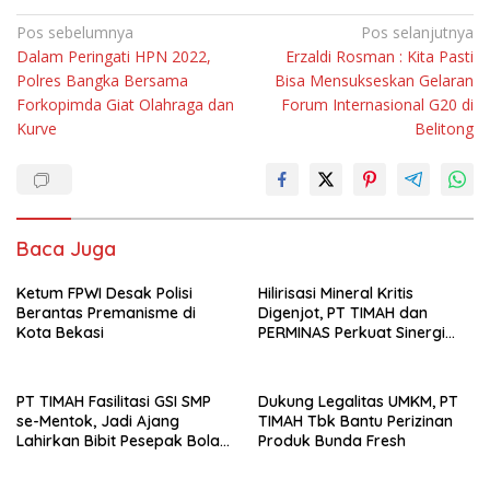
Navigasi
Pos sebelumnya
Pos selanjutnya
Dalam Peringati HPN 2022,
Erzaldi Rosman : Kita Pasti
pos
Polres Bangka Bersama
Bisa Mensukseskan Gelaran
Forkopimda Giat Olahraga dan
Forum Internasional G20 di
Kurve
Belitong
Baca Juga
Ketum FPWI Desak Polisi
Hilirisasi Mineral Kritis
Berantas Premanisme di
Digenjot, PT TIMAH dan
Kota Bekasi
PERMINAS Perkuat Sinergi
Strategis
PT TIMAH Fasilitasi GSI SMP
Dukung Legalitas UMKM, PT
se-Mentok, Jadi Ajang
TIMAH Tbk Bantu Perizinan
Lahirkan Bibit Pesepak Bola
Produk Bunda Fresh
Muda