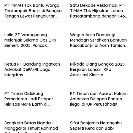
PT TIMAH Tbk Bantu Warga
Satu Dekade Reklamasi, PT
Terdampak Banjir di Bangka
TIMAH Tbk Hijaukan Lahan
Tengah Lewat Penyaluran
Pascatambang dengan 1,46
Sembako
Juta Pohon
Lalin GT Warugunung
Wagub Aceh Dampingi
Melonjak Selama Ops Lilin
Mendagri Serahkan Bantuan
Semeru 2025, Puncak
Pascabanjir di Aceh Tamiang
Kepadatan Terjadi Saat Jam
dan Aceh Timur
Pulang Kerja
Ketua PT Bandung Ingatkan
Pilkada Ulang Bangka 2025
Advokat DePA-RI: Jaga
Berjalan Lancar, KPU
Integritas
Apresiasi Kinerja
Penyelenggara
PT Timah Didukung
PT Timah dan Aparat Hukum
Pemerintah Jadi Pelopor
Amankan Delapan Ponton
Hilirisasi Rare Earth di
Ilegal di IUP Perusahaan
Indonesia
Sengketa Batas Ngada–
Sifat Benjamin Netanyahu
Manggarai Timur: Rahmad
Seperti Kera dan Babi