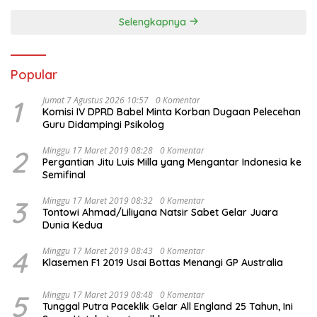
Selengkapnya
Popular
1
Jumat 7 Agustus 2026 10:57
0 Komentar
Komisi IV DPRD Babel Minta Korban Dugaan Pelecehan
Guru Didampingi Psikolog
2
Minggu 17 Maret 2019 08:28
0 Komentar
Pergantian Jitu Luis Milla yang Mengantar Indonesia ke
Semifinal
3
Minggu 17 Maret 2019 08:32
0 Komentar
Tontowi Ahmad/Liliyana Natsir Sabet Gelar Juara
Dunia Kedua
4
Minggu 17 Maret 2019 08:43
0 Komentar
Klasemen F1 2019 Usai Bottas Menangi GP Australia
5
Minggu 17 Maret 2019 08:48
0 Komentar
Tunggal Putra Paceklik Gelar All England 25 Tahun, Ini