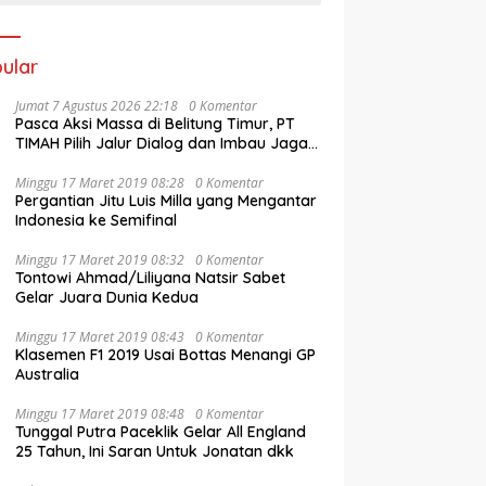
ular
Jumat 7 Agustus 2026 22:18
0 Komentar
Pasca Aksi Massa di Belitung Timur, PT
TIMAH Pilih Jalur Dialog dan Imbau Jaga
Kondusivitas
Minggu 17 Maret 2019 08:28
0 Komentar
Pergantian Jitu Luis Milla yang Mengantar
Indonesia ke Semifinal
Minggu 17 Maret 2019 08:32
0 Komentar
Tontowi Ahmad/Liliyana Natsir Sabet
Gelar Juara Dunia Kedua
Minggu 17 Maret 2019 08:43
0 Komentar
Klasemen F1 2019 Usai Bottas Menangi GP
Australia
Minggu 17 Maret 2019 08:48
0 Komentar
Tunggal Putra Paceklik Gelar All England
25 Tahun, Ini Saran Untuk Jonatan dkk