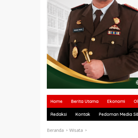
Home
Berita Utama
Ekonomi
O
Redaksi
Kontak
Pedoman Media Si
Beranda
Wisata