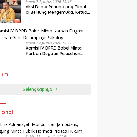
Jumat 7 Agustus 2026 18:46
Aksi Demo Penambang Timah
di Belitung Mengemuka, Ketua
Komisi XII DPR Bambang
Patijaya Dorong Perpres
Segera Terbit
Jumat 7 Agustus 2026 10:57
Komisi IV DPRD Babel Minta
Korban Dugaan Pelecehan
Guru Didampingi Psikolog
kum
Selengkapnya
ional
Sabtu 11 Juli 2026 07:10