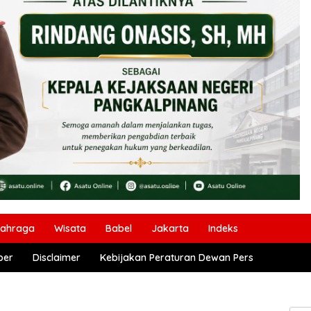
lahraga
Wisata
Babel
Jakarta
Indeks
ber
Disclaimer
Kebijakan Peraturan Dewan Pers