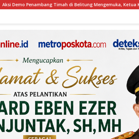
tung Mengemuka, Ketua Komisi XII DPR Bambang Patijaya Doro