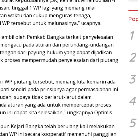
t surat keputusannya (SK) kemarin. Alhamdulilah 4
san, tinggal 1 WP lagi yang memang nilai
kan waktu dan cukup menguras tenaga,
Pop
ri WP tersebut untuk melunasinya,” ucapnya.
1
iambil oleh Pemkab Bangka terkait penyelesaian
kan mengacu pada aturan dan perundang-undangan
n tengah dari payung hukum yang dapat dijadikan
2
uk proses mempermudah penyelesaian dari piutang
3
dari WP piutang tersebut, memang kita kemarin ada
pati sendiri pada prinsipnya agar permasalahan ini
4
udah, supaya tidak berlarut-larut dalam
ada aturan yang ada untuk mempercepat proses
un ini dapat kita selesaikan,” ungkapnya Optimis.
5
n Kejari Bangka telah berulang kali melakukan
 dan WP ini secara kooperatif memenuhi panggilan