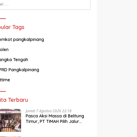
k:
ular Tags
emkot pangkalpinang
olen
angka Tengah
PRD Pangkalpinang
ittime
ita Terbaru
Jumat 7 Agustus 2026 22:18
Pasca Aksi Massa di Belitung
Timur, PT TIMAH Pilih Jalur
Dialog dan Imbau Jaga
Kondusivitas