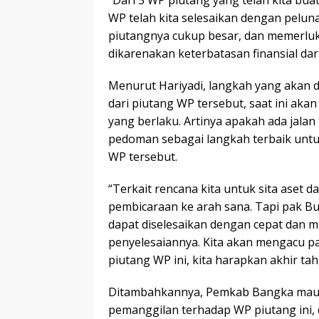
“Dari 5 WP piutang yang telah kita bua
WP telah kita selesaikan dengan peluna
piutangnya cukup besar, dan memerlu
dikarenakan keterbatasan finansial da
Menurut Hariyadi, langkah yang akan d
dari piutang WP tersebut, saat ini a
yang berlaku. Artinya apakah ada jala
pedoman sebagai langkah terbaik unt
WP tersebut.
“Terkait rencana kita untuk sita aset 
pembicaraan ke arah sana. Tapi pak Bu
dapat diselesaikan dengan cepat dan m
penyelesaiannya. Kita akan mengacu p
piutang WP ini, kita harapkan akhir tah
Ditambahkannya, Pemkab Bangka maupu
pemanggilan terhadap WP piutang ini,