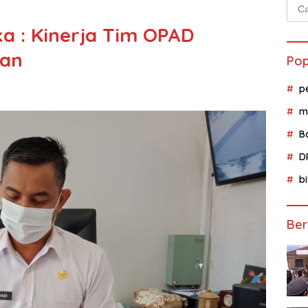
Cari
untu
a : Kinerja Tim OPAD
uan
Pop
p
m
B
D
b
Ber